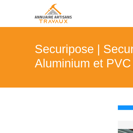
Securipose | Secur
Aluminium et PVC